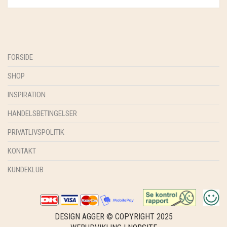
GRY & SIF
HAMMERSHUS FAIRTRADE
HARTGUT
FORSIDE
IB LAURSEN
SHOP
INSPIRATION
IBU JEWELS
HANDELSBETINGELSER
KINTOBE
PRIVATLIVSPOLITIK
KOUSTRUP & CO.
KONTAKT
LÆSØ ULDSTUE
KUNDEKLUB
MADAM GRÆSKAR
SEA ART PHOTO
DESIGN AGGER © COPYRIGHT 2025