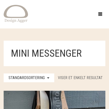
FORSIDE
MINI MESSENGER
SHOP
BUTIK
GAVEIDÉER
STANDARDSORTERING
VISER ET ENKELT RESULTAT
EVENTS
STRIK
INSPIRATION
TØJ
GARN
OM
SMYKKER OG HÅR
OPSKRIFTER
ACCESSORIES
CAMAROSE