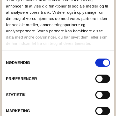
annoncer, til at vise dig funktioner til sociale medier og til
at analysere vores trafik. Vi deler også oplysninger om
din brug af vores hjemmeside med vores partnere inden
BLOKLYS HVID
for sociale medier, annonceringspartnere og
analysepartnere. Vores partnere kan kombinere disse
KR.
39,00
data med andre oplysninger, du har givet dem, eller som
de har indsamlet fra din brug af deres tjenester.
Samtykkevalg
NØDVENDIG
PRÆFERENCER
STATISTIK
MARKETING