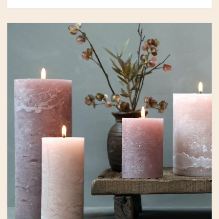
GRY & SIF
HAMMERSHUS FAIRTRADE
HARTGUT
IB LAURSEN
IBU JEWELS
KINTOBE
KOUSTRUP & CO.
LÆSØ ULDSTUE
MADAM GRÆSKAR
SEA ART PHOTO