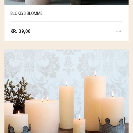
SOSCHJELDE
BLOKLYS BLOMME
SÆBEVÆRKSTEDET
THY FRAGMENTER
KR.
39,00
THY ØKOBÆR
THYA
TORDENVAND
ANDRE BRANDS