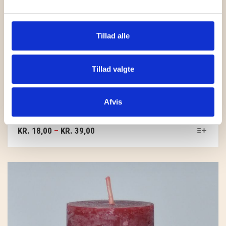
Tillad alle
Tillad valgte
BLOKLYS MELON
Afvis
KR.
18,00
–
KR.
39,00