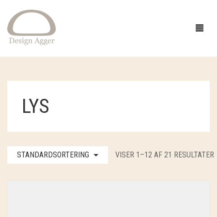
FORSIDE
LYS
SHOP
BUTIK
GAVEIDÉER
STANDARDSORTERING
VISER 1–12 AF 21 RESULTATER
EVENTS
STRIK
INSPIRATION
TØJ
GARN
OM
SMYKKER OG HÅR
OPSKRIFTER
ACCESSORIES
CAMAROSE