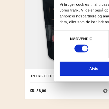
Vi bruger cookies til at tilpas
vores trafik. Vi deler også 
annonceringspartnere og anal
dem, eller som de har indsaml
Samtykkevalg
NØDVENDIG
Afvis
HINDBÆR CHOKO-LAKRIDS
KR.
38,00