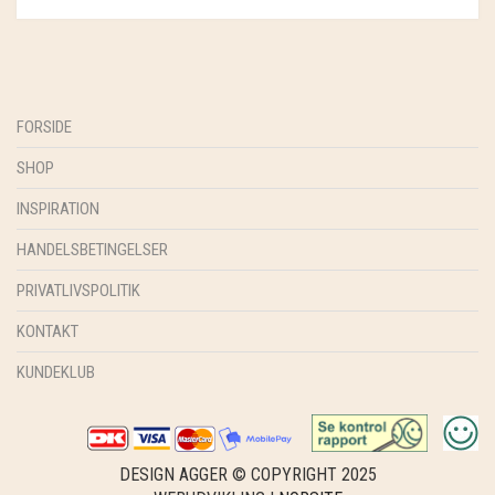
GRY & SIF
HAMMERSHUS FAIRTRADE
HARTGUT
FORSIDE
IB LAURSEN
SHOP
INSPIRATION
IBU JEWELS
HANDELSBETINGELSER
KINTOBE
PRIVATLIVSPOLITIK
KOUSTRUP & CO.
KONTAKT
LÆSØ ULDSTUE
KUNDEKLUB
MADAM GRÆSKAR
SEA ART PHOTO
DESIGN AGGER © COPYRIGHT 2025