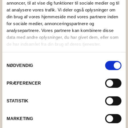
KONTAKT
BOLIG
STRIKKEKIT
TOPPE OG BLUSER
HOLST GARN
LAMA TWEED
annoncer, til at vise dig funktioner til sociale medier og til
at analysere vores trafik. Vi deler også oplysninger om
MAD
STRIKKETILBEHØR
KIMONOER OG JAKKER
KØKKEN
ISTEX GARN
LAMAULD
COAST
0
CART
din brug af vores hjemmeside med vores partnere inden
for sociale medier, annonceringspartnere og
GAVEKURVE
T-SHIRTS OG SHORTS
BAD
DET SALTE KØKKEN
PERMIN
TYND LAMAULD
HAYA
LÉTTLOPI
analysepartnere. Vores partnere kan kombinere disse
data med andre oplysninger, du har givet dem, eller som
TASKER OG KURVE
INDRETNING
DET SØDE KØKKEN
RICO DESIGN
SNEFNUG
LUCIA
ELISE
de har indsamlet fra din brug af deres tjenester.
UPCYCLED
DEKORATION
ANDRE MADVARER
MIDNATSSOL
SUPERSOFT
NELLIE
MAKE IT BLÜMCHEN
Samtykkevalg
NØDVENDIG
FAIRTRADE
KORT OG PLAKATER
LØVFALD
TITICACA
BRANDS
ANDET
PIMABOMULD
PRÆFERENCER
BAKKEDAL
STATISTIK
DESIGN AGGER
SERVIETTER JULETRÆ
GRUMS
MARKETING
KR.
30,00