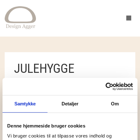
FORSIDE
JULEHYGGE
SHOP
BUTIK
GAVEIDÉER
STANDARDSORTERING
VISER ET ENKELT RESULTAT
EVENTS
STRIK
Samtykke
Detaljer
Om
INSPIRATION
TØJ
GARN
Denne hjemmeside bruger cookies
OM
SMYKKER OG HÅR
OPSKRIFTER
ACCESSORIES
CAMAROSE
Vi bruger cookies til at tilpasse vores indhold og