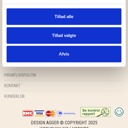
GRY & SIF
HAMMERSHUS FAIRTRADE
Tillad alle
HARTGUT
FORSIDE
Tillad valgte
IB LAURSEN
SHOP
INSPIRATION
Afvis
IBU JEWELS
HANDELSBETINGELSER
KINTOBE
PRIVATLIVSPOLITIK
KOUSTRUP & CO.
KONTAKT
LÆSØ ULDSTUE
KUNDEKLUB
MADAM GRÆSKAR
SEA ART PHOTO
DESIGN AGGER © COPYRIGHT 2025