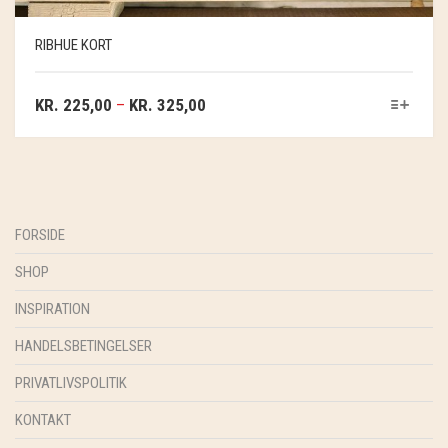
SOSCHJELDE
RIBHUE KORT
SÆBEVÆRKSTEDET
THY FRAGMENTER
KR.
225,00
–
KR.
325,00
THY ØKOBÆR
THYA
FORSIDE
TORDENVAND
SHOP
ANDRE BRANDS
INSPIRATION
HANDELSBETINGELSER
PRIVATLIVSPOLITIK
KONTAKT