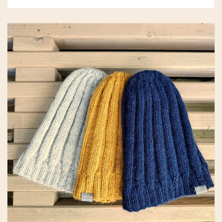
GRY & SIF
HAMMERSHUS FAIRTRADE
HARTGUT
IB LAURSEN
IBU JEWELS
KINTOBE
KOUSTRUP & CO.
LÆSØ ULDSTUE
MADAM GRÆSKAR
SEA ART PHOTO