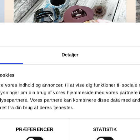
Detaljer
ookies
se vores indhold og annoncer, til at vise dig funktioner til sociale
oplysninger om din brug af vores hjemmeside med vores partnere i
HÅRKLEMME FLAD
ysepartnere. Vores partnere kan kombinere disse data med andr
et fra din brug af deres tjenester.
KR.
50,00
–
KR.
60,00
PRÆFERENCER
STATISTIK