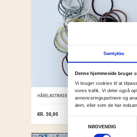
Samtykke
Denne hjemmeside bruger c
Vi bruger cookies til at tilpas
vores trafik. Vi deler også 
HÅRELASTIKKER 30 STK.
annonceringspartnere og anal
dem, eller som de har indsaml
KR.
50,00
Samtykkevalg
NØDVENDIG