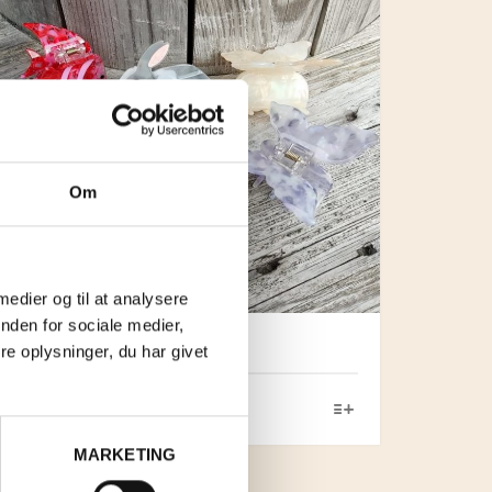
Om
 medier og til at analysere
nden for sociale medier,
HÅRKLEMME MED DYR
e oplysninger, du har givet
KR.
62,00
–
KR.
110,00
MARKETING