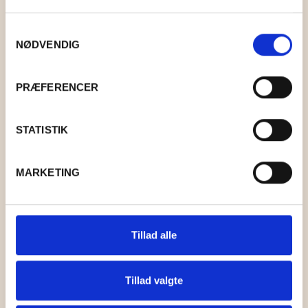
GRY & SIF
Samtykkevalg
HAMMERSHUS FAIRTRADE
NØDVENDIG
HARTGUT
PRÆFERENCER
IB LAURSEN
STATISTIK
IBU JEWELS
KINTOBE
MARKETING
KOUSTRUP & CO.
LÆSØ ULDSTUE
Tillad alle
MADAM GRÆSKAR
Tillad valgte
SEA ART PHOTO