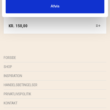
SOSCHJELDE
Afvis
GLASBRIKKER
SÆBEVÆRKSTEDET
THY FRAGMENTER
KR.
150,00
THY ØKOBÆR
THYA
FORSIDE
TORDENVAND
SHOP
ANDRE BRANDS
INSPIRATION
HANDELSBETINGELSER
PRIVATLIVSPOLITIK
KONTAKT