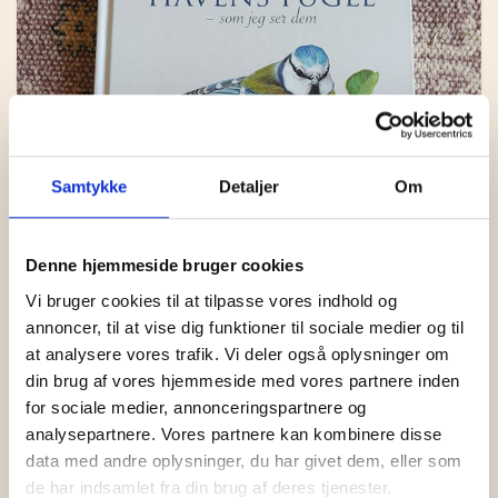
KONTAKT
BOLIG
STRIKKEKIT
TOPPE OG BLUSER
HOLST GARN
LAMA TWEED
MAD
STRIKKETILBEHØR
KIMONOER OG JAKKER
KØKKEN
ISTEX GARN
LAMAULD
COAST
0
CART
GAVEKURVE
T-SHIRTS OG SHORTS
BAD
DET SALTE KØKKEN
PERMIN
TYND LAMAULD
HAYA
LÉTTLOPI
TASKER OG KURVE
INDRETNING
DET SØDE KØKKEN
RICO DESIGN
SNEFNUG
LUCIA
ELISE
Samtykke
Detaljer
Om
UPCYCLED
DEKORATION
ANDRE MADVARER
MIDNATSSOL
SUPERSOFT
NELLIE
MAKE IT BLÜMCHEN
FAIRTRADE
KORT OG PLAKATER
LØVFALD
TITICACA
Denne hjemmeside bruger cookies
Vi bruger cookies til at tilpasse vores indhold og
BRANDS
ANDET
PIMABOMULD
annoncer, til at vise dig funktioner til sociale medier og til
at analysere vores trafik. Vi deler også oplysninger om
BAKKEDAL
din brug af vores hjemmeside med vores partnere inden
for sociale medier, annonceringspartnere og
DESIGN AGGER
BOG HAVENS FUGLE
analysepartnere. Vores partnere kan kombinere disse
GRUMS
data med andre oplysninger, du har givet dem, eller som
KR.
195,00
de har indsamlet fra din brug af deres tjenester.