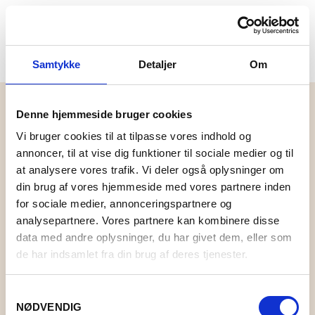
Samtykke
Detaljer
Om
Denne hjemmeside bruger cookies
FORSIDE
Vi bruger cookies til at tilpasse vores indhold og
FLØDE
annoncer, til at vise dig funktioner til sociale medier og til
SHOP
at analysere vores trafik. Vi deler også oplysninger om
din brug af vores hjemmeside med vores partnere inden
BUTIK
GAVEIDÉER
for sociale medier, annonceringspartnere og
analysepartnere. Vores partnere kan kombinere disse
EVENTS
STRIK
Der blev ikke fundet nogle varer, der matcher dit valg.
data med andre oplysninger, du har givet dem, eller som
de har indsamlet fra din brug af deres tjenester.
INSPIRATION
TØJ
GARN
OM
SMYKKER OG HÅR
OPSKRIFTER
ACCESSORIES
CAMAROSE
Samtykkevalg
NØDVENDIG
FORSIDE