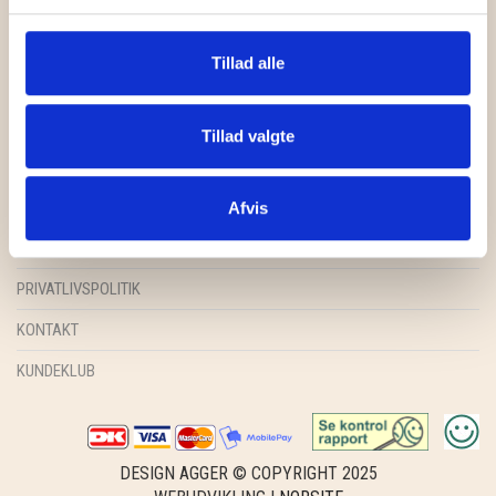
GRY & SIF
HAMMERSHUS FAIRTRADE
Tillad alle
HARTGUT
FORSIDE
Tillad valgte
IB LAURSEN
SHOP
INSPIRATION
Afvis
IBU JEWELS
HANDELSBETINGELSER
KINTOBE
PRIVATLIVSPOLITIK
KOUSTRUP & CO.
KONTAKT
LÆSØ ULDSTUE
KUNDEKLUB
MADAM GRÆSKAR
SEA ART PHOTO
DESIGN AGGER © COPYRIGHT 2025