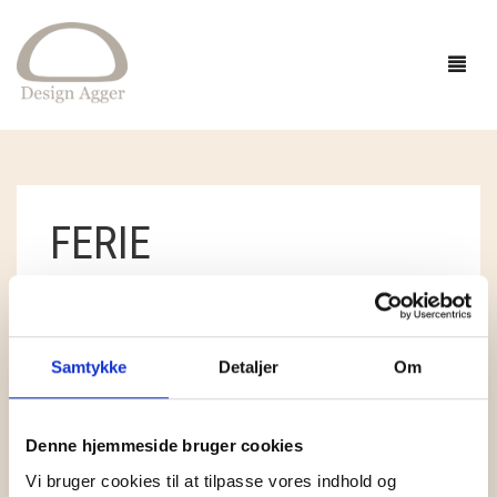
FORSIDE
FERIE
SHOP
BUTIK
GAVEIDÉER
STANDARDSORTERING
VISER ET ENKELT RESULTAT
EVENTS
STRIK
Samtykke
Detaljer
Om
INSPIRATION
TØJ
GARN
TILBUD
Denne hjemmeside bruger cookies
OM
SMYKKER OG HÅR
OPSKRIFTER
ACCESSORIES
CAMAROSE
Vi bruger cookies til at tilpasse vores indhold og