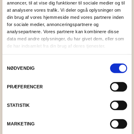
KONTAKT
BOLIG
STRIKKEKIT
TOPPE OG BLUSER
HOLST GARN
LAMA TWEED
annoncer, til at vise dig funktioner til sociale medier og til
at analysere vores trafik. Vi deler også oplysninger om
MAD
STRIKKETILBEHØR
KIMONOER OG JAKKER
KØKKEN
ISTEX GARN
LAMAULD
COAST
0
CART
din brug af vores hjemmeside med vores partnere inden
for sociale medier, annonceringspartnere og
GAVEKURVE
T-SHIRTS OG SHORTS
BAD
DET SALTE KØKKEN
PERMIN
TYND LAMAULD
HAYA
LÉTTLOPI
analysepartnere. Vores partnere kan kombinere disse
data med andre oplysninger, du har givet dem, eller som
TASKER OG KURVE
INDRETNING
DET SØDE KØKKEN
RICO DESIGN
SNEFNUG
LUCIA
ELISE
de har indsamlet fra din brug af deres tjenester.
UPCYCLED
DEKORATION
ANDRE MADVARER
MIDNATSSOL
SUPERSOFT
NELLIE
MAKE IT BLÜMCHEN
Samtykkevalg
NØDVENDIG
FAIRTRADE
KORT OG PLAKATER
LØVFALD
TITICACA
BRANDS
ANDET
PIMABOMULD
PRÆFERENCER
BAKKEDAL
STATISTIK
DESIGN AGGER
SOLBRILLER
GRUMS
MARKETING
KR.
150,00
KR.
250,00