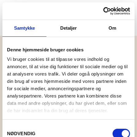
Samtykke
Detaljer
Om
Denne hjemmeside bruger cookies
FORSIDE
Vi bruger cookies til at tilpasse vores indhold og
DUG
annoncer, til at vise dig funktioner til sociale medier og til
SHOP
at analysere vores trafik. Vi deler også oplysninger om
din brug af vores hjemmeside med vores partnere inden
BUTIK
GAVEIDÉER
for sociale medier, annonceringspartnere og
analysepartnere. Vores partnere kan kombinere disse
EVENTS
STRIK
Der blev ikke fundet nogle varer, der matcher dit valg.
data med andre oplysninger, du har givet dem, eller som
de har indsamlet fra din brug af deres tjenester.
INSPIRATION
TØJ
GARN
OM
SMYKKER OG HÅR
OPSKRIFTER
ACCESSORIES
CAMAROSE
Samtykkevalg
NØDVENDIG
FORSIDE