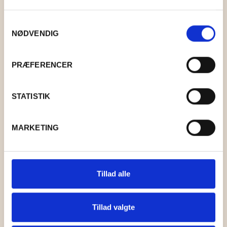
GRY & SIF
Samtykkevalg
HAMMERSHUS FAIRTRADE
NØDVENDIG
HARTGUT
PRÆFERENCER
IB LAURSEN
STATISTIK
IBU JEWELS
KINTOBE
MARKETING
KOUSTRUP & CO.
LÆSØ ULDSTUE
Tillad alle
MADAM GRÆSKAR
Tillad valgte
SEA ART PHOTO