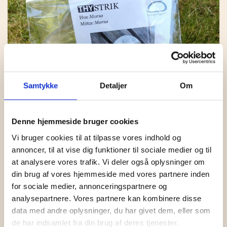
KONTAKT
BOLIG
STRIKKEKIT
TOPPE OG BLUSER
HOLST GARN
LAMA TWEED
MAD
STRIKKETILBEHØR
KIMONOER OG JAKKER
KØKKEN
ISTEX GARN
LAMAULD
COAST
0
CART
GAVEKURVE
T-SHIRTS OG SHORTS
BAD
DET SALTE KØKKEN
PERMIN
TYND LAMAULD
HAYA
LÉTTLOPI
TASKER OG KURVE
INDRETNING
DET SØDE KØKKEN
RICO DESIGN
SNEFNUG
LUCIA
ELISE
Samtykke
Detaljer
Om
UPCYCLED
DEKORATION
ANDRE MADVARER
MIDNATSSOL
SUPERSOFT
NELLIE
MAKE IT BLÜMCHEN
FAIRTRADE
KORT OG PLAKATER
LØVFALD
TITICACA
Denne hjemmeside bruger cookies
Vi bruger cookies til at tilpasse vores indhold og
BRANDS
ANDET
PIMABOMULD
annoncer, til at vise dig funktioner til sociale medier og til
at analysere vores trafik. Vi deler også oplysninger om
BAKKEDAL
din brug af vores hjemmeside med vores partnere inden
for sociale medier, annonceringspartnere og
DESIGN AGGER
HUE MORSØ – STRIKKEKIT
analysepartnere. Vores partnere kan kombinere disse
GRUMS
data med andre oplysninger, du har givet dem, eller som
KR.
210,00
de har indsamlet fra din brug af deres tjenester.