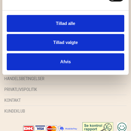
GRY & SIF
KR.
45,00
–
KR.
55,00
HAMMERSHUS FAIRTRADE
Tillad alle
HARTGUT
Tillad valgte
IB LAURSEN
FORSIDE
IBU JEWELS
SHOP
Afvis
INSPIRATION
KINTOBE
HANDELSBETINGELSER
KOUSTRUP & CO.
PRIVATLIVSPOLITIK
LÆSØ ULDSTUE
KONTAKT
MADAM GRÆSKAR
KUNDEKLUB
SEA ART PHOTO