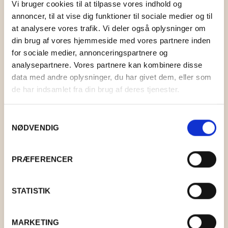
Vi bruger cookies til at tilpasse vores indhold og
KONTAKT
BOLIG
STRIKKEKIT
TOPPE OG BLUSER
HOLST GARN
LAMA TWEED
annoncer, til at vise dig funktioner til sociale medier og til
MAD
STRIKKETILBEHØR
KIMONOER OG JAKKER
KØKKEN
ISTEX GARN
LAMAULD
COAST
0
CART
at analysere vores trafik. Vi deler også oplysninger om
din brug af vores hjemmeside med vores partnere inden
GAVEKURVE
T-SHIRTS OG SHORTS
BAD
DET SALTE KØKKEN
PERMIN
TYND LAMAULD
HAYA
LÉTTLOPI
for sociale medier, annonceringspartnere og
analysepartnere. Vores partnere kan kombinere disse
TASKER OG KURVE
INDRETNING
DET SØDE KØKKEN
RICO DESIGN
SNEFNUG
LUCIA
ELISE
data med andre oplysninger, du har givet dem, eller som
de har indsamlet fra din brug af deres tjenester.
UPCYCLED
DEKORATION
ANDRE MADVARER
MIDNATSSOL
SUPERSOFT
NELLIE
MAKE IT BLÜMCHEN
Samtykkevalg
FAIRTRADE
KORT OG PLAKATER
LØVFALD
TITICACA
NØDVENDIG
BRANDS
ANDET
PIMABOMULD
PRÆFERENCER
BAKKEDAL
DESIGN AGGER
STATISTIK
GRUMS
FOOD BAG
MARKETING