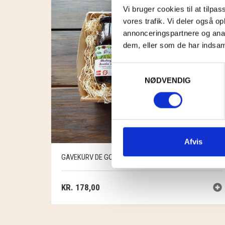
Vi bruger cookies til at tilpas
vores trafik. Vi deler også 
annonceringspartnere og anal
dem, eller som de har indsaml
Samtykkevalg
NØDVENDIG
Afvis
GAVEKURV DE GODE BÆR
KR.
178,00