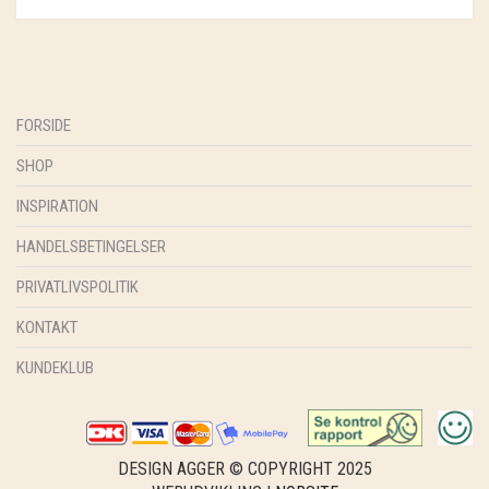
GRY & SIF
HAMMERSHUS FAIRTRADE
HARTGUT
FORSIDE
IB LAURSEN
SHOP
INSPIRATION
IBU JEWELS
HANDELSBETINGELSER
KINTOBE
PRIVATLIVSPOLITIK
KOUSTRUP & CO.
KONTAKT
LÆSØ ULDSTUE
KUNDEKLUB
MADAM GRÆSKAR
SEA ART PHOTO
DESIGN AGGER © COPYRIGHT 2025